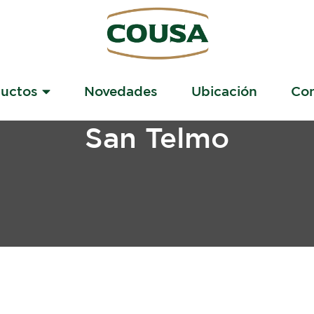
ductos
Novedades
Ubicación
Con
San Telmo