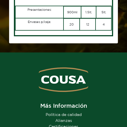
900ml
1.5lt.
5lt.
Presentaciones:
900ml
1.5lt.
5lt.
Presentaciones:
Envases p/caja:
900ml
1.5lt.
5lt.
20
12
4
Envases p/caja:
20
12
4
Envases p/caja:
20
12
4
Más Información
Política de calidad
Alianzas
Certificaciones