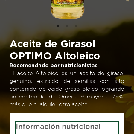
Aceite de Girasol
OPTIMO Altoleico
Recomendado por nutricionistas
Acompañando tus mejores platos desde
Alto contenido de Omega 9 y también
El aceite Altoleico es un aceite de girasol
siempre.
aporta Omega 3 y Omega 6.
genuino, extraído de semillas con alto
contenido de ácido graso oleico logrando
un contenido de Omega 9 mayor a 75%,
más que cualquier otro aceite.
Información nutricional
Información nutricional
Información nutricional
Tamaño de la porción 13 mL (12g) (1