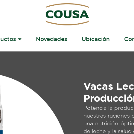
ductos
Novedades
Ubicación
Con
Vacas Lec
Producció
Potencia la produc
nuestras raciones 
una nutrición ópti
de leche y la salud